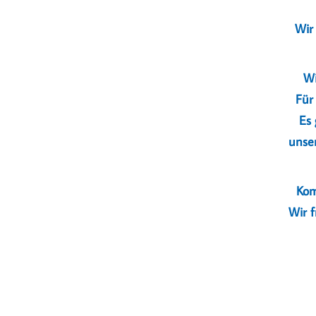
Wir
Wi
Für
Es 
unser
Kom
Wir f