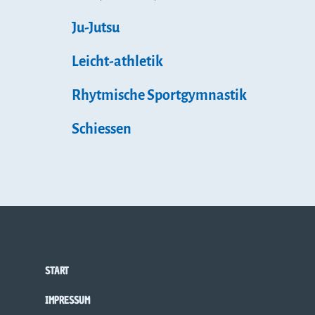
Ju-Jutsu
Leicht-athletik
Rhytmische Sportgymnastik
Schiessen
START
IMPRESSUM