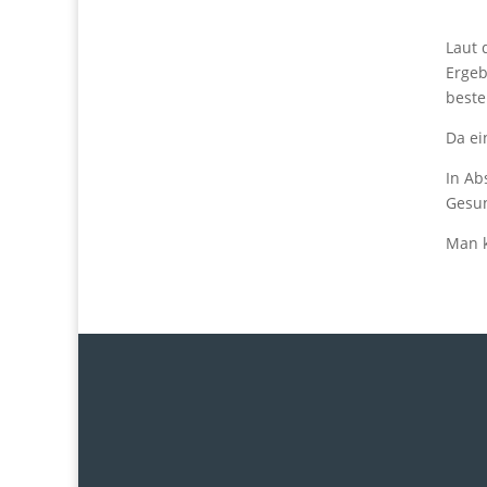
Laut 
Ergeb
beste
Da ei
In Ab
Gesun
Man k