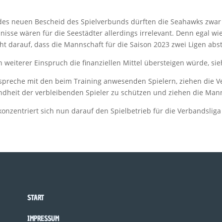
des neuen Bescheid des Spielverbunds dürften die Seahawks zwar 
nisse wären für die Seestädter allerdings irrelevant. Denn egal w
ht darauf, dass die Mannschaft für die Saison 2023 zwei Ligen abst
n weiterer Einspruch die finanziellen Mittel übersteigen würde, s
spreche mit den beim Training anwesenden Spielern, ziehen die Ve
dheit der verbleibenden Spieler zu schützen und ziehen die Mann
onzentriert sich nun darauf den Spielbetrieb für die Verbandsliga 
START
IMPRESSUM