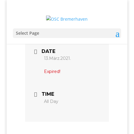
Select Page
DATE
13.März.2021.
Expired!
TIME
All Day