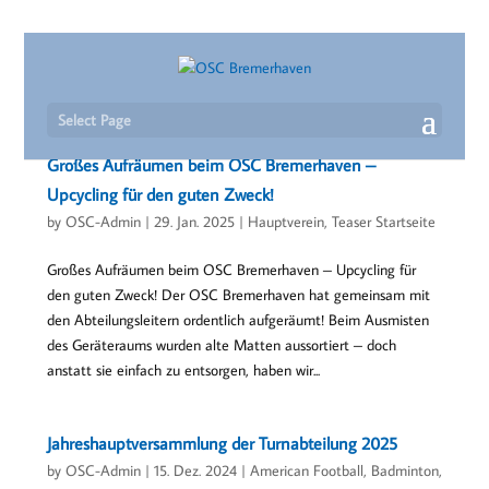
Select Page
Großes Aufräumen beim OSC Bremerhaven –
Upcycling für den guten Zweck!
by
OSC-Admin
|
29. Jan. 2025
|
Hauptverein
,
Teaser Startseite
Großes Aufräumen beim OSC Bremerhaven – Upcycling für
den guten Zweck! Der OSC Bremerhaven hat gemeinsam mit
den Abteilungsleitern ordentlich aufgeräumt! Beim Ausmisten
des Geräteraums wurden alte Matten aussortiert – doch
anstatt sie einfach zu entsorgen, haben wir...
Jahreshauptversammlung der Turnabteilung 2025
by
OSC-Admin
|
15. Dez. 2024
|
American Football
,
Badminton
,