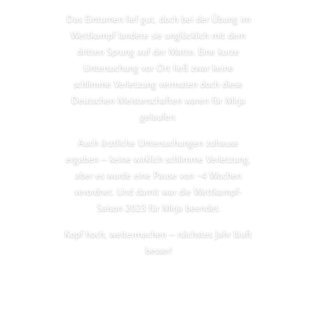
Das Einturnen lief gut, doch bei der Übung im
Wettkampf landete sie unglücklich mit dem
dritten Sprung auf der Matte. Eine kurze
Untersuchung vor Ort ließ zwar keine
schlimme Verletzung vermuten doch diese
Deutschen Meisterschaften waren für Mirja
gelaufen.
Auch ärztliche Untersuchungen zuhause
ergaben – keine wirklich schlimme Verletzung,
aber es wurde eine Pause von ~4 Wochen
verordnet. Und damit war die Wettkampf-
Saison 2023 für Mirja beendet.
Kopf hoch, weitermachen – nächstes Jahr läuft
besser!