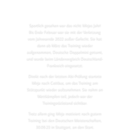
Sportlich gesehen war das nicht Mirjas Jahr!
Bis Ende Februar war sie mit der Verletzung
vom Jahresende 2022 außer Gefecht. Sie hat
dann ab März das Training wieder
aufgenommen, Deutsche Doppelmini geturnt,
und wurde beim Ländervergleich Deutschland-
Frankreich eingesetzt.
Direkt nach der letzten Abi-Prüfung startete
Mirja nach Cottbus, um das Training am
Stützpunkt wieder aufzunehmen. Sie nahm an
Wettkämpfen teil, jedoch war der
Trainingsrückstand sichtbar.
Trotz allem ging Mirja motiviert nach gutem
Training bei den Deutschen Meisterschaften,
30.09.23 in Stuttgart, an den Start.