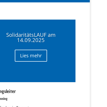
SolidaritätsLAUF am
14.09.2025
Lies mehr
ngsleiter
enning